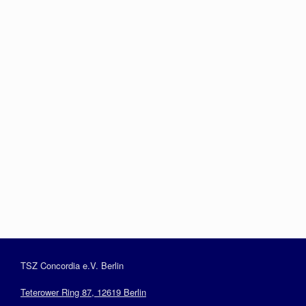
Passwort
Angemeldet bleiben
Registrieren
Haben Sie Ihr Passwort vergessen?
TSZ Concordia e.V. Berlin
Teterower Ring 87, 12619 Berlin